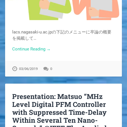
lacs.nagasaki-u.ac.jpの下記のメニューに卒論の概要
を掲載して…
Continue Reading →
03/06/2019
0
Presentation: Matsuo “MHz
Level Digital PFM Controller
with Suppressed Time-Delay
Within Several Ten Nano-