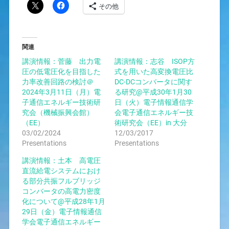
その他
関連
講演情報：菅藤 出力電
講演情報：志谷 ISOP方
圧の低電圧化を目指した
式を用いた高変換電圧比
力率改善回路の検討＠
DC-DCコンバータに関す
2024年3月11日（月）電
る研究@平成30年1月30
子通信エネルギー技術研
日（火）電子情報通信学
究会（機械振興会館）
会電子通信エネルギー技
（EE）
術研究会（EE）in 大分
03/02/2024
12/03/2017
Presentations
Presentations
講演情報：土本 高電圧
直流給電システムにおけ
る部分共振フルブリッジ
コンバータの高電力密度
化について@平成28年1月
29日（金）電子情報通信
学会電子通信エネルギー