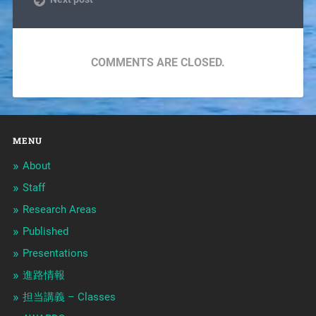
COMMENTS ARE CLOSED.
MENU
About
Staff
Research Areas
Published
Presentations
進路情報
担当講義 – Classes