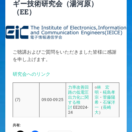
ギー技術研究会（湯河原）
（EE）
ご聴講およびご質問をいただきました皆様に感謝
を申し上げます。
研究会へのリンク
力率改善回
○
林 宏
路の低電圧
明
・
椛島孝
出力化に関
宗
・
菅藤陽
(7)
09:00-09:25
する検
希
・
石塚洋
討
EE2024-
一
（
長崎
24
大
）
共有: