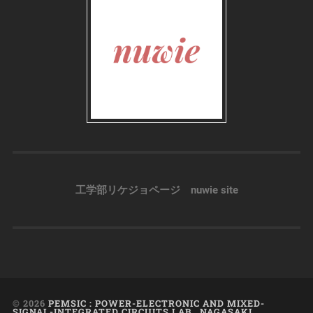
工学部リケジョページ nuwie site
© 2026
PEMSIC : POWER-ELECTRONIC AND MIXED-
SIGNAL-INTEGRATED CIRCUITS LAB., NAGASAKI