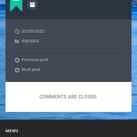
03/20/2022
AWARDS
Previous post
Next post
COMMENTS ARE CLOSED.
MENU