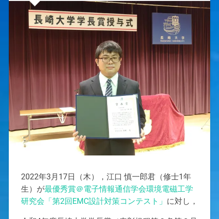
2022年3月17日（木），江口 慎一郎君（修士1年
生）が
最優秀賞＠電子情報通信学会環境電磁工学
研究会「第2回EMC設計対策コンテスト」
に対し，