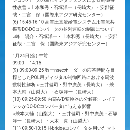
ジコンバータの漏れインダクタンスによる制御特
性改善 ○土本和秀・石塚洋一（長崎大）・安部征
哉・二宮 保（国際東アジア研究センター）
(6) 15:45-16:10 高電圧直流給電システム用電流共
振形DC-DCコンバータの並列運転の制御について
○峰 陽介・石塚洋一・土本和秀（長崎大）・安部
征哉・二宮 保（国際東アジア研究センター）
1月24日(金) 午前
09:00 – 14:15
(9) 09:00-09:25 数十nsecオーダーの応答時間を目
標としたPOL用ディジタル制御回路における周波
数特性解析 ○三井健司・野中廣茂（長崎大）・兼
本大輔（山梨大）・石塚洋一（長崎大）
(10) 09:25-09:50 内部A/D変換器の分解能・レイテ
ンシがDC-DCコンバータに与える影響
○兼本大輔（山梨大）・三井健司・野中廣茂・石塚
洋一（長崎大）・大木 真（山梨大）
(11) 09:50-10:15 H-bridgeコンバータを用いたマト