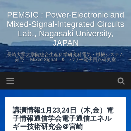
PEMSIC : Power-Electronic and
Mixed-Signal-Integrated Circuits
Lab., Nagasaki University,
JAPAN
長崎大学大学院総合生産科学研究科電気・機械システム
分野 Mixed Signal & パワー電子回路研究室
講演情報:1月23,24日（木,金）電
子情報通信学会電子通信エネル
ギー技術研究会＠宮崎