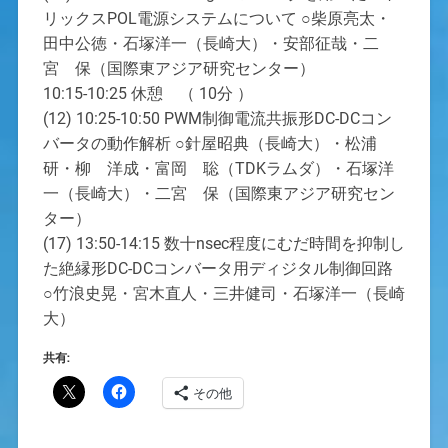
リックスPOL電源システムについて ○柴原亮太・
田中公徳・石塚洋一（長崎大）・安部征哉・二
宮 保（国際東アジア研究センター）
10:15-10:25 休憩 （ 10分 ）
(12) 10:25-10:50 PWM制御電流共振形DC-DCコン
バータの動作解析 ○針屋昭典（長崎大）・松浦
研・柳 洋成・富岡 聡（TDKラムダ）・石塚洋
一（長崎大）・二宮 保（国際東アジア研究セン
ター）
(17) 13:50-14:15 数十nsec程度にむだ時間を抑制し
た絶縁形DC-DCコンバータ用ディジタル制御回路
○竹浪史晃・宮木直人・三井健司・石塚洋一（長崎
大）
共有:
その他