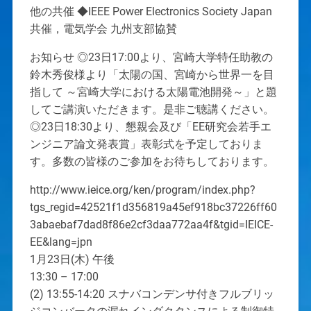
他の共催 ◆IEEE Power Electronics Society Japan
共催，電気学会 九州支部協賛
お知らせ ◎23日17:00より、宮崎大学特任助教の
鈴木秀俊様より「太陽の国、宮崎から世界一を目
指して ～宮崎大学における太陽電池開発～」と題
してご講演いただきます。是非ご聴講ください。
◎23日18:30より、懇親会及び「EE研究会若手エ
ンジニア論文発表賞」表彰式を予定しておりま
す。多数の皆様のご参加をお待ちしております。
http://www.ieice.org/ken/program/index.php?
tgs_regid=42521f1d356819a45ef918bc37226ff60
3abaebaf7dad8f86e2cf3daa772aa4f&tgid=IEICE-
EE&lang=jpn
1月23日(木) 午後
13:30 – 17:00
(2) 13:55-14:20 スナバコンデンサ付きフルブリッ